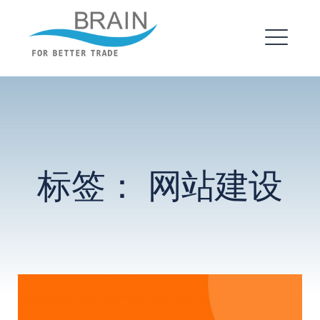
跳
转
布瑞恩 – 企业建站
到
菜
内
单
EXPAND
容
DROPDO
EXPAND
标签：
网站建设
DROPDO
搜
索：