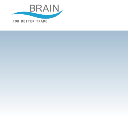
跳
转
布瑞恩 – 企业建站
到
内
容