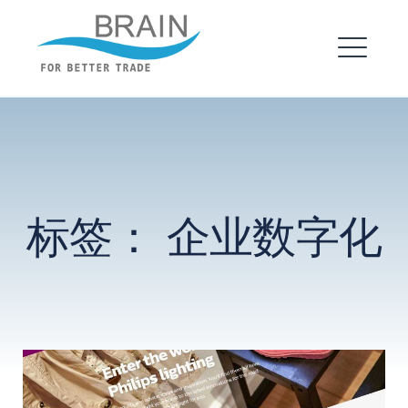
跳
转
布瑞恩 – 企业建站
到
菜
内
单
EXPAND
容
DROPDO
EXPAND
标签：
企业数字化
DROPDO
搜
索：