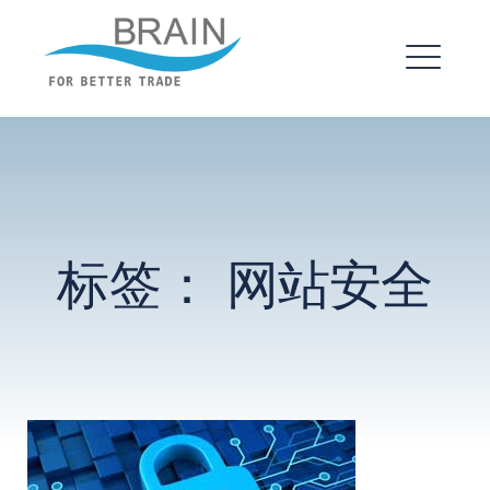
跳
转
布瑞恩 – 企业建站
到
菜
内
单
EXPAND
容
DROPDO
EXPAND
标签：
网站安全
DROPDO
搜
索：