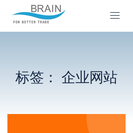
跳
转
布瑞恩 – 企业建站
到
菜
内
单
EXPAND
容
DROPDO
EXPAND
标签：
企业网站
DROPDO
搜
索：