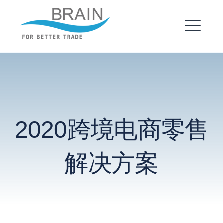
跳
转
布瑞恩 – 企业建站
到
菜
内
单
EXPAND
容
DROPDO
EXPAND
2020跨境电商零售
DROPDO
解决方案
搜
索：