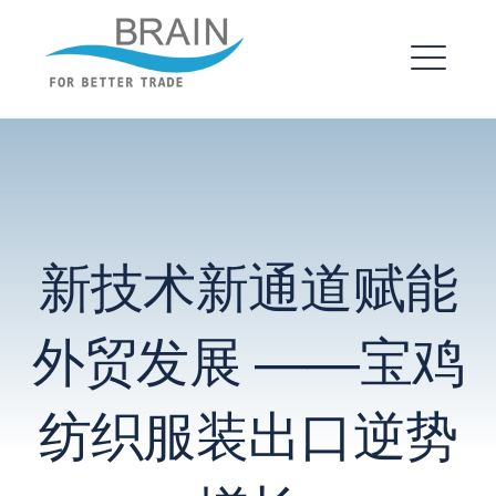
跳
转
布瑞恩 – 企业建站
到
菜
内
单
EXPAND
容
DROPDO
EXPAND
新技术新通道赋能
DROPDO
外贸发展 ——宝鸡
纺织服装出口逆势
搜
索：