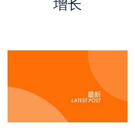
增长
搜
索